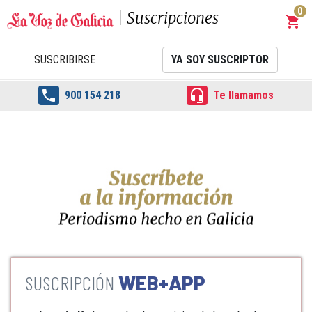
0
Suscripciones
shopping_cart
Carrit
SUSCRIBIRSE
YA SOY SUSCRIPTOR


900 154 218
Te llamamos
WEB+APP