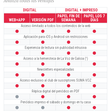
Analiza todas las ventajas
DIGITAL
DIGITAL + IMPRESO
PAPEL FIN DE
PAPEL LOS 7
WEB+APP
VERSIÓN PDF
SEMANA
DÍAS
Acceso ilimitado a todos los contenidos de la web




Aplicación para iOS y Android sin restricciones




Experiencia de lectura sin publicidad intrusiva




Acceso a la hemeroteca de La Voz de Galicia (¹)




Newsletters especializadas




Acceso exclusivo al club de suscriptores SUMA VOZ




Réplica digital del periódico en PDF




Periódico impreso el sábado y domingo en tu casa



