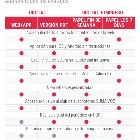
Analiza todas las ventajas
DIGITAL
DIGITAL + IMPRESO
PAPEL FIN DE
PAPEL LOS 7
WEB+APP
VERSIÓN PDF
SEMANA
DÍAS
Acceso ilimitado a todos los contenidos de la web




Aplicación para iOS y Android sin restricciones




Experiencia de lectura sin publicidad intrusiva




Acceso a la hemeroteca de La Voz de Galicia (¹)




Newsletters especializadas




Acceso exclusivo al club de suscriptores SUMA VOZ




Réplica digital del periódico en PDF




Periódico impreso el sábado y domingo en tu casa



