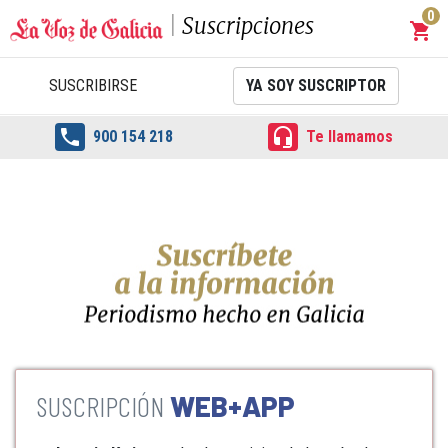
0
Suscripciones
shopping_cart
Carrit
SUSCRIBIRSE
YA SOY SUSCRIPTOR


900 154 218
Te llamamos
WEB+APP