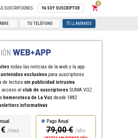
0
shopping_cart
Carrito
AS SUSCRIPCIONES
YA SOY SUSCRIPTOR
TE LLAMAMOS
WEB+APP
mites
todas las noticias de la web y la app
ontenidos exclusivos
para suscriptores
a de lectura
sin publicidad intrusiva
e acceso al
club de suscriptores
SUMA VOZ
a
hemeroteca
de La Voz
desde 1882
sletters informativas
nsual
Pago Anual
 €
79,00 €
/mes
/año
OFERTA 18€/PRIMER AÑO