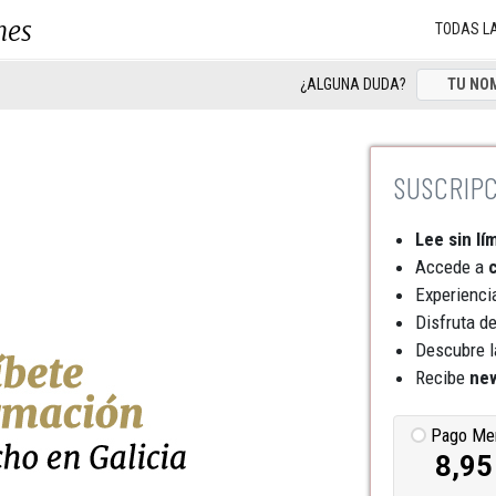
nes
TODAS L
¿ALGUNA DUDA?
Lee sin lí
Accede a
c
Experienci
Disfruta d
Descubre l
Recibe
new
Pago Me
8,95