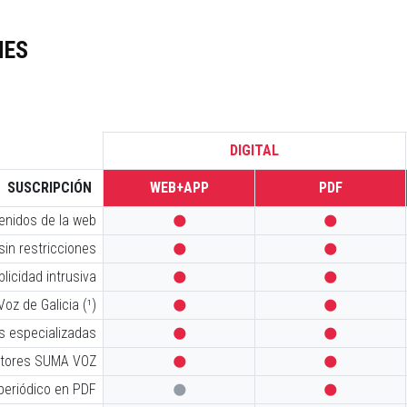
NES
DIGITAL
SUSCRIPCIÓN
WEB+APP
PDF
tenidos de la web


sin restricciones


licidad intrusiva


oz de Galicia (¹)


s especializadas


iptores SUMA VOZ


 periódico en PDF

