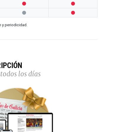




n y periodicidad.
IPCIÓN
todos los días