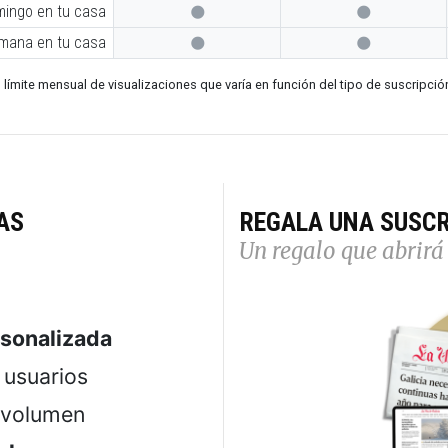
mingo en tu casa


emana en tu casa


 límite mensual de visualizaciones que varía en función del tipo de suscripció
AS
REGALA UNA SUSCR
Un regalo que abrirá 
rsonalizada
usuarios
 volumen