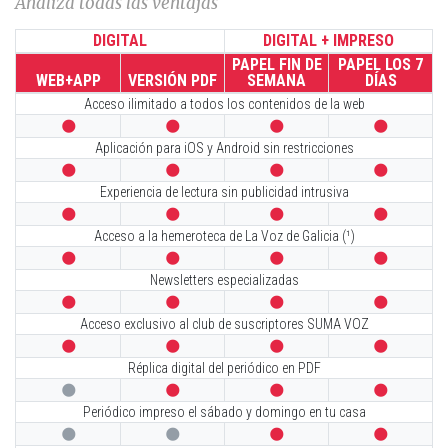
Analiza todas las ventajas
DIGITAL
DIGITAL + IMPRESO
PAPEL FIN DE
PAPEL LOS 7
WEB+APP
VERSIÓN PDF
SEMANA
DÍAS
Acceso ilimitado a todos los contenidos de la web




Aplicación para iOS y Android sin restricciones




Experiencia de lectura sin publicidad intrusiva




Acceso a la hemeroteca de La Voz de Galicia (¹)




Newsletters especializadas




Acceso exclusivo al club de suscriptores SUMA VOZ




Réplica digital del periódico en PDF




Periódico impreso el sábado y domingo en tu casa



