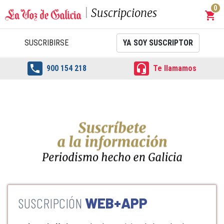
0
Suscripciones
shopping_cart
Carrit
SUSCRIBIRSE
YA SOY SUSCRIPTOR


900 154 218
Te llamamos
WEB+APP