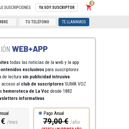
0
shopping_cart
Carrito
AS SUSCRIPCIONES
YA SOY SUSCRIPTOR
TE LLAMAMOS
WEB+APP
mites
todas las noticias de la web y la app
ontenidos exclusivos
para suscriptores
a de lectura
sin publicidad intrusiva
e acceso al
club de suscriptores
SUMA VOZ
a
hemeroteca
de La Voz
desde 1882
sletters informativas
nsual
Pago Anual
 €
79,00 €
/mes
/año
OFERTA 18€/PRIMER AÑO