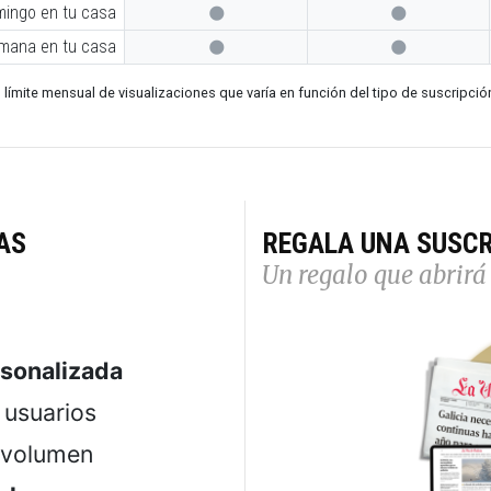
mingo en tu casa


emana en tu casa


 límite mensual de visualizaciones que varía en función del tipo de suscripció
AS
REGALA UNA SUSCR
Un regalo que abrirá 
rsonalizada
usuarios
 volumen