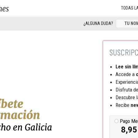
nes
TODAS L
¿ALGUNA DUDA?
Lee sin lí
Accede a
c
Experienci
Disfruta d
Descubre l
Recibe
new
Pago Me
8,95