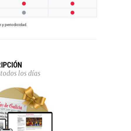




n y periodicidad.
IPCIÓN
todos los días