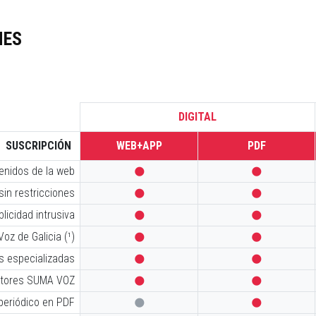
NES
DIGITAL
SUSCRIPCIÓN
WEB+APP
PDF
tenidos de la web


sin restricciones


licidad intrusiva


oz de Galicia (¹)


s especializadas


iptores SUMA VOZ


 periódico en PDF

