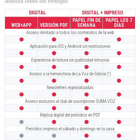
Analiza todas las ventajas
DIGITAL
DIGITAL + IMPRESO
PAPEL FIN DE
PAPEL LOS 7
WEB+APP
VERSIÓN PDF
SEMANA
DÍAS
Acceso ilimitado a todos los contenidos de la web




Aplicación para iOS y Android sin restricciones




Experiencia de lectura sin publicidad intrusiva




Acceso a la hemeroteca de La Voz de Galicia (¹)




Newsletters especializadas




Acceso exclusivo al club de suscriptores SUMA VOZ




Réplica digital del periódico en PDF




Periódico impreso el sábado y domingo en tu casa



