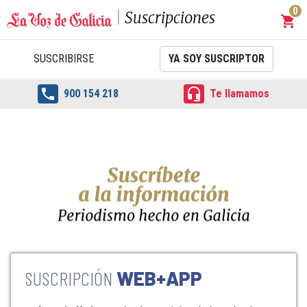
0
Suscripciones
shopping_cart
Carrit
SUSCRIBIRSE
YA SOY SUSCRIPTOR


900 154 218
Te llamamos
WEB+APP