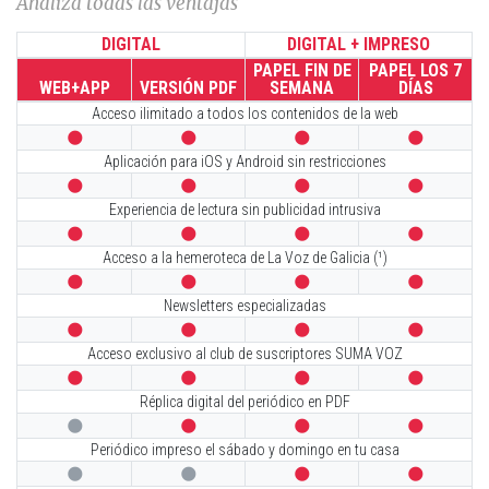
Analiza todas las ventajas
DIGITAL
DIGITAL + IMPRESO
PAPEL FIN DE
PAPEL LOS 7
WEB+APP
VERSIÓN PDF
SEMANA
DÍAS
Acceso ilimitado a todos los contenidos de la web




Aplicación para iOS y Android sin restricciones




Experiencia de lectura sin publicidad intrusiva




Acceso a la hemeroteca de La Voz de Galicia (¹)




Newsletters especializadas




Acceso exclusivo al club de suscriptores SUMA VOZ




Réplica digital del periódico en PDF




Periódico impreso el sábado y domingo en tu casa



