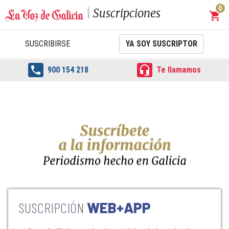
0
Suscripciones
shopping_cart
Carrit
SUSCRIBIRSE
YA SOY SUSCRIPTOR


900 154 218
Te llamamos
WEB+APP