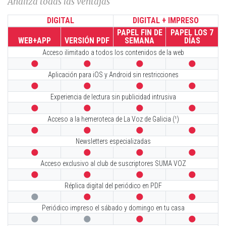
Analiza todas las ventajas
DIGITAL
DIGITAL + IMPRESO
PAPEL FIN DE
PAPEL LOS 7
WEB+APP
VERSIÓN PDF
SEMANA
DÍAS
Acceso ilimitado a todos los contenidos de la web




Aplicación para iOS y Android sin restricciones




Experiencia de lectura sin publicidad intrusiva




Acceso a la hemeroteca de La Voz de Galicia (¹)




Newsletters especializadas




Acceso exclusivo al club de suscriptores SUMA VOZ




Réplica digital del periódico en PDF




Periódico impreso el sábado y domingo en tu casa



