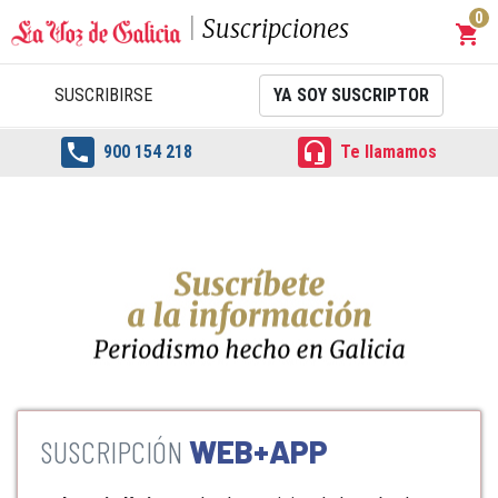
0
Suscripciones
shopping_cart
Carrit
SUSCRIBIRSE
YA SOY SUSCRIPTOR


900 154 218
Te llamamos
WEB+APP