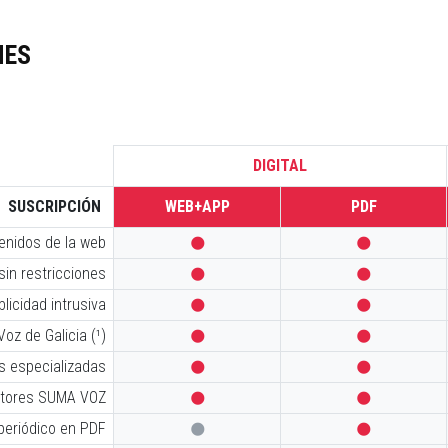
NES
DIGITAL
SUSCRIPCIÓN
WEB+APP
PDF
tenidos de la web


sin restricciones


licidad intrusiva


oz de Galicia (¹)


s especializadas


iptores SUMA VOZ


 periódico en PDF

