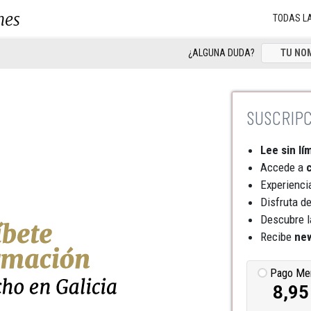
nes
TODAS L
¿ALGUNA DUDA?
Lee sin lí
Accede a
c
Experienci
Disfruta d
Descubre l
Recibe
new
Pago Me
8,95