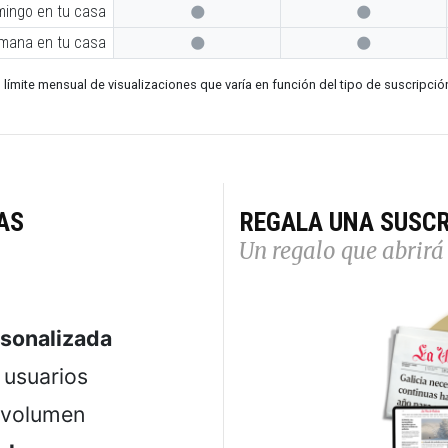
mingo en tu casa


emana en tu casa


 límite mensual de visualizaciones que varía en función del tipo de suscripció
AS
REGALA UNA SUSCR
Un regalo que abrirá 
rsonalizada
usuarios
 volumen