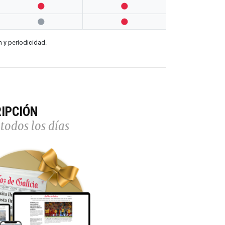




n y periodicidad.
IPCIÓN
todos los días