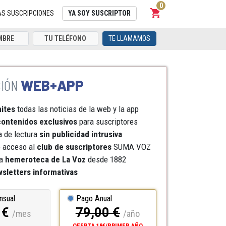
0
shopping_cart
Carrito
AS SUSCRIPCIONES
YA SOY SUSCRIPTOR
TE LLAMAMOS
WEB+APP
mites
todas las noticias de la web y la app
ontenidos exclusivos
para suscriptores
a de lectura
sin publicidad intrusiva
e acceso al
club de suscriptores
SUMA VOZ
a
hemeroteca
de La Voz
desde 1882
sletters informativas
nsual
Pago Anual
 €
79,00 €
/mes
/año
OFERTA 18€/PRIMER AÑO