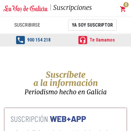
0
Suscripciones
shopping_cart
Carrit
SUSCRIBIRSE
YA SOY SUSCRIPTOR


900 154 218
Te llamamos
WEB+APP