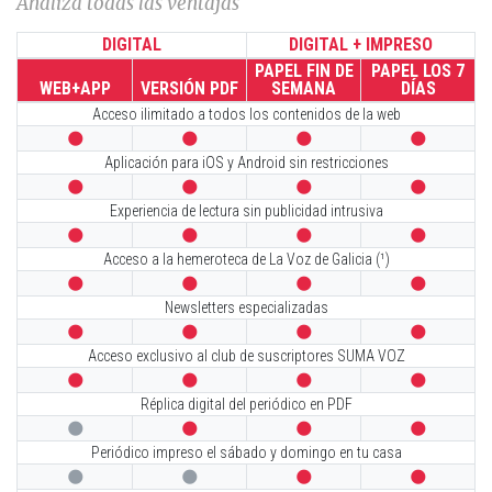
Analiza todas las ventajas
DIGITAL
DIGITAL + IMPRESO
PAPEL FIN DE
PAPEL LOS 7
WEB+APP
VERSIÓN PDF
SEMANA
DÍAS
Acceso ilimitado a todos los contenidos de la web




Aplicación para iOS y Android sin restricciones




Experiencia de lectura sin publicidad intrusiva




Acceso a la hemeroteca de La Voz de Galicia (¹)




Newsletters especializadas




Acceso exclusivo al club de suscriptores SUMA VOZ




Réplica digital del periódico en PDF




Periódico impreso el sábado y domingo en tu casa



