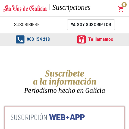
0
Suscripciones
shopping_cart
Carrit
SUSCRIBIRSE
YA SOY SUSCRIPTOR


900 154 218
Te llamamos
WEB+APP