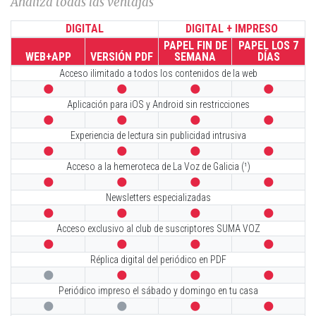
Analiza todas las ventajas
DIGITAL
DIGITAL + IMPRESO
PAPEL FIN DE
PAPEL LOS 7
WEB+APP
VERSIÓN PDF
SEMANA
DÍAS
Acceso ilimitado a todos los contenidos de la web




Aplicación para iOS y Android sin restricciones




Experiencia de lectura sin publicidad intrusiva




Acceso a la hemeroteca de La Voz de Galicia (¹)




Newsletters especializadas




Acceso exclusivo al club de suscriptores SUMA VOZ




Réplica digital del periódico en PDF




Periódico impreso el sábado y domingo en tu casa



