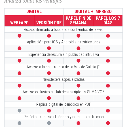
Analiza todas las ventajas
DIGITAL
DIGITAL + IMPRESO
PAPEL FIN DE
PAPEL LOS 7
WEB+APP
VERSIÓN PDF
SEMANA
DÍAS
Acceso ilimitado a todos los contenidos de la web




Aplicación para iOS y Android sin restricciones




Experiencia de lectura sin publicidad intrusiva




Acceso a la hemeroteca de La Voz de Galicia (¹)




Newsletters especializadas




Acceso exclusivo al club de suscriptores SUMA VOZ




Réplica digital del periódico en PDF




Periódico impreso el sábado y domingo en tu casa



