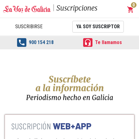
0
Suscripciones
shopping_cart
Carrit
SUSCRIBIRSE
YA SOY SUSCRIPTOR


900 154 218
Te llamamos
WEB+APP