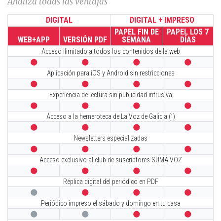
Analiza todas las ventajas
DIGITAL
DIGITAL + IMPRESO
PAPEL FIN DE
PAPEL LOS 7
WEB+APP
VERSIÓN PDF
SEMANA
DÍAS
Acceso ilimitado a todos los contenidos de la web




Aplicación para iOS y Android sin restricciones




Experiencia de lectura sin publicidad intrusiva




Acceso a la hemeroteca de La Voz de Galicia (¹)




Newsletters especializadas




Acceso exclusivo al club de suscriptores SUMA VOZ




Réplica digital del periódico en PDF




Periódico impreso el sábado y domingo en tu casa



