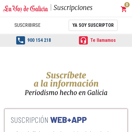
0
Suscripciones
shopping_cart
Carrit
SUSCRIBIRSE
YA SOY SUSCRIPTOR


900 154 218
Te llamamos
WEB+APP