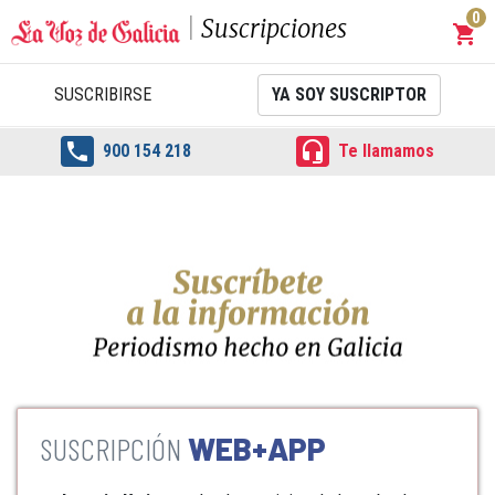
0
Suscripciones
shopping_cart
Carrit
SUSCRIBIRSE
YA SOY SUSCRIPTOR


900 154 218
Te llamamos
WEB+APP