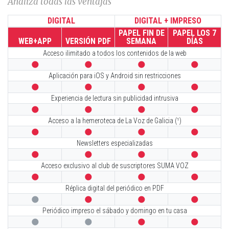
Analiza todas las ventajas
DIGITAL
DIGITAL + IMPRESO
PAPEL FIN DE
PAPEL LOS 7
WEB+APP
VERSIÓN PDF
SEMANA
DÍAS
Acceso ilimitado a todos los contenidos de la web




Aplicación para iOS y Android sin restricciones




Experiencia de lectura sin publicidad intrusiva




Acceso a la hemeroteca de La Voz de Galicia (¹)




Newsletters especializadas




Acceso exclusivo al club de suscriptores SUMA VOZ




Réplica digital del periódico en PDF




Periódico impreso el sábado y domingo en tu casa



