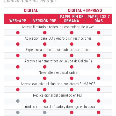
Analiza todas las ventajas
DIGITAL
DIGITAL + IMPRESO
PAPEL FIN DE
PAPEL LOS 7
WEB+APP
VERSIÓN PDF
SEMANA
DÍAS
Acceso ilimitado a todos los contenidos de la web




Aplicación para iOS y Android sin restricciones




Experiencia de lectura sin publicidad intrusiva




Acceso a la hemeroteca de La Voz de Galicia (¹)




Newsletters especializadas




Acceso exclusivo al club de suscriptores SUMA VOZ




Réplica digital del periódico en PDF




Periódico impreso el sábado y domingo en tu casa



