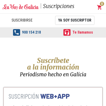
0
Suscripciones
shopping_cart
Carrit
SUSCRIBIRSE
YA SOY SUSCRIPTOR


900 154 218
Te llamamos
WEB+APP