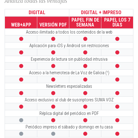
Analiza todas las ventajas
DIGITAL
DIGITAL + IMPRESO
PAPEL FIN DE
PAPEL LOS 7
WEB+APP
VERSIÓN PDF
SEMANA
DÍAS
Acceso ilimitado a todos los contenidos de la web




Aplicación para iOS y Android sin restricciones




Experiencia de lectura sin publicidad intrusiva




Acceso a la hemeroteca de La Voz de Galicia (¹)




Newsletters especializadas




Acceso exclusivo al club de suscriptores SUMA VOZ




Réplica digital del periódico en PDF




Periódico impreso el sábado y domingo en tu casa



