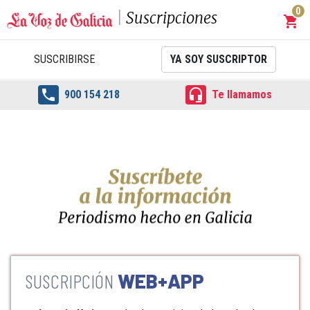
0
Suscripciones
shopping_cart
Carrit
SUSCRIBIRSE
YA SOY SUSCRIPTOR


900 154 218
Te llamamos
WEB+APP