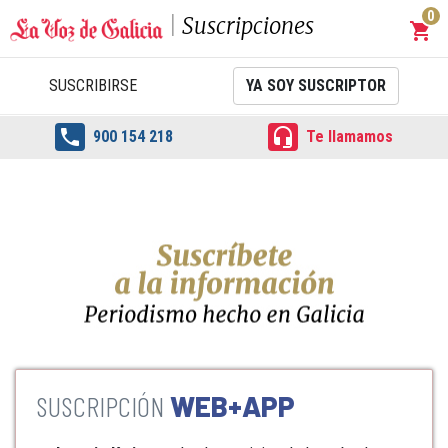
0
Suscripciones
shopping_cart
Carrit
SUSCRIBIRSE
YA SOY SUSCRIPTOR


900 154 218
Te llamamos
WEB+APP