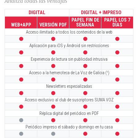
Analiza todas las ventajas
DIGITAL
DIGITAL + IMPRESO
PAPEL FIN DE
PAPEL LOS 7
WEB+APP
VERSIÓN PDF
SEMANA
DÍAS
Acceso ilimitado a todos los contenidos de la web




Aplicación para iOS y Android sin restricciones




Experiencia de lectura sin publicidad intrusiva




Acceso a la hemeroteca de La Voz de Galicia (¹)




Newsletters especializadas




Acceso exclusivo al club de suscriptores SUMA VOZ




Réplica digital del periódico en PDF




Periódico impreso el sábado y domingo en tu casa



