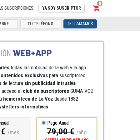
0
shopping_cart
Carrito
AS SUSCRIPCIONES
YA SOY SUSCRIPTOR
TE LLAMAMOS
WEB+APP
mites
todas las noticias de la web y la app
ontenidos exclusivos
para suscriptores
a de lectura
sin publicidad intrusiva
e acceso al
club de suscriptores
SUMA VOZ
a
hemeroteca
de La Voz
desde 1882
sletters informativas
nsual
Pago Anual
 €
79,00 €
/mes
/año
OFERTA 18€/PRIMER AÑO