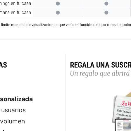
mingo en tu casa


emana en tu casa


 límite mensual de visualizaciones que varía en función del tipo de suscripció
AS
REGALA UNA SUSCR
Un regalo que abrirá 
rsonalizada
usuarios
 volumen