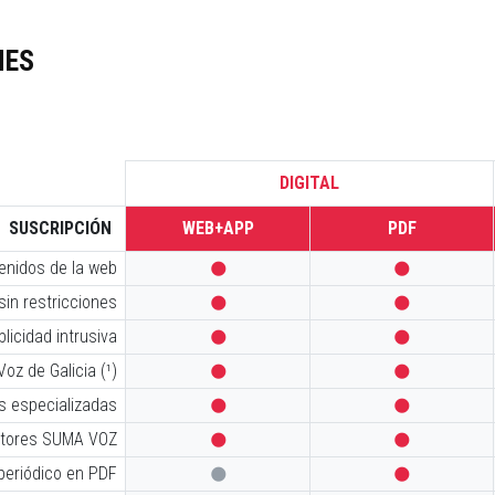
NES
DIGITAL
SUSCRIPCIÓN
WEB+APP
PDF
tenidos de la web


sin restricciones


licidad intrusiva


oz de Galicia (¹)


s especializadas


iptores SUMA VOZ


 periódico en PDF

