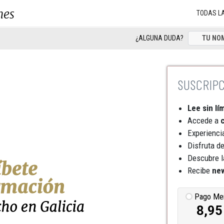
nes
TODAS L
¿ALGUNA DUDA?
Lee sin lí
Accede a
c
Experienci
Disfruta d
Descubre l
Recibe
new
Pago Me
8,95