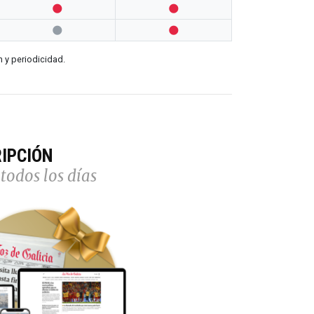




n y periodicidad.
IPCIÓN
todos los días