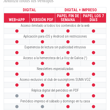
Analiza todas las ventajas
DIGITAL
DIGITAL + IMPRESO
PAPEL FIN DE
PAPEL LOS 7
WEB+APP
VERSIÓN PDF
SEMANA
DÍAS
Acceso ilimitado a todos los contenidos de la web




Aplicación para iOS y Android sin restricciones




Experiencia de lectura sin publicidad intrusiva




Acceso a la hemeroteca de La Voz de Galicia (¹)




Newsletters especializadas




Acceso exclusivo al club de suscriptores SUMA VOZ




Réplica digital del periódico en PDF




Periódico impreso el sábado y domingo en tu casa



