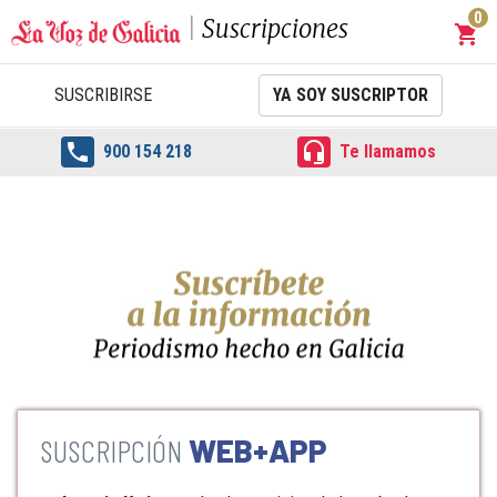
0
Suscripciones
shopping_cart
Carrit
SUSCRIBIRSE
YA SOY SUSCRIPTOR


900 154 218
Te llamamos
WEB+APP