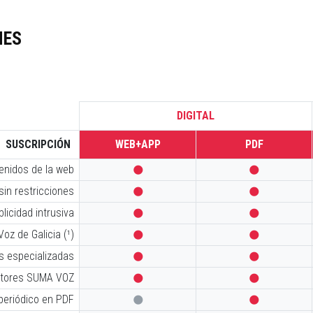
NES
DIGITAL
SUSCRIPCIÓN
WEB+APP
PDF
tenidos de la web


sin restricciones


licidad intrusiva


oz de Galicia (¹)


s especializadas


iptores SUMA VOZ


 periódico en PDF

