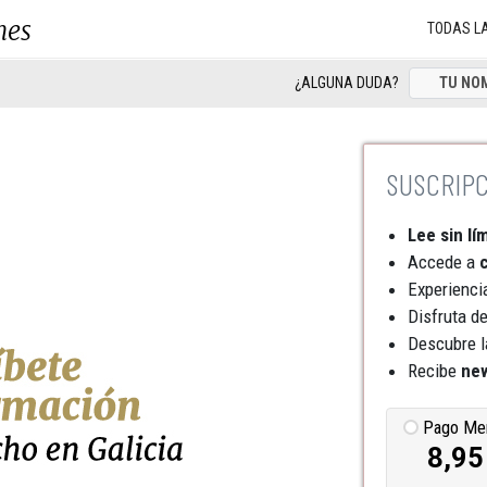
nes
TODAS L
¿ALGUNA DUDA?
Lee sin lí
Accede a
c
Experienci
Disfruta d
Descubre l
Recibe
new
Pago Me
8,95