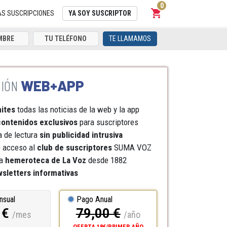
0
shopping_cart
Carrito
AS SUSCRIPCIONES
YA SOY SUSCRIPTOR
TE LLAMAMOS
WEB+APP
mites
todas las noticias de la web y la app
ontenidos exclusivos
para suscriptores
a de lectura
sin publicidad intrusiva
e acceso al
club de suscriptores
SUMA VOZ
a
hemeroteca
de La Voz
desde 1882
sletters informativas
nsual
Pago Anual
 €
79,00 €
/mes
/año
OFERTA 18€/PRIMER AÑO