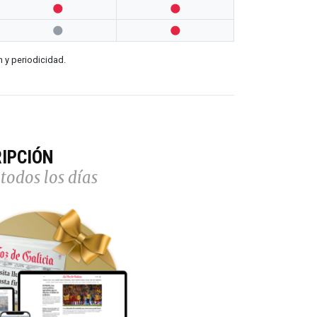




n y periodicidad.
IPCIÓN
todos los días