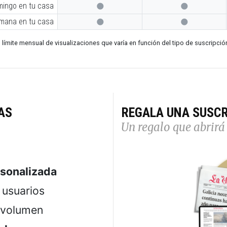
mingo en tu casa


emana en tu casa


 límite mensual de visualizaciones que varía en función del tipo de suscripció
AS
REGALA UNA SUSCR
Un regalo que abrirá 
rsonalizada
usuarios
 volumen