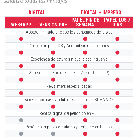
Analiza todas las ventajas
DIGITAL
DIGITAL + IMPRESO
PAPEL FIN DE
PAPEL LOS 7
WEB+APP
VERSIÓN PDF
SEMANA
DÍAS
Acceso ilimitado a todos los contenidos de la web




Aplicación para iOS y Android sin restricciones




Experiencia de lectura sin publicidad intrusiva




Acceso a la hemeroteca de La Voz de Galicia (¹)




Newsletters especializadas




Acceso exclusivo al club de suscriptores SUMA VOZ




Réplica digital del periódico en PDF




Periódico impreso el sábado y domingo en tu casa



