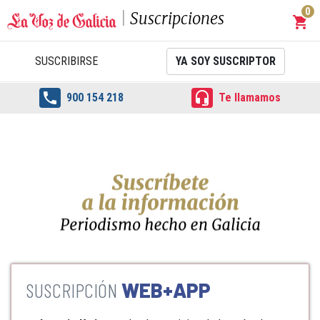
0
Suscripciones
shopping_cart
Carrit
SUSCRIBIRSE
YA SOY SUSCRIPTOR


900 154 218
Te llamamos
WEB+APP