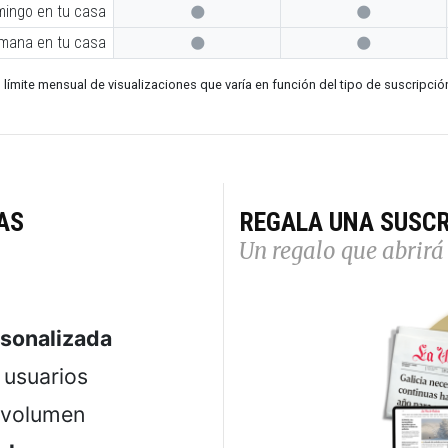
mingo en tu casa


emana en tu casa


 límite mensual de visualizaciones que varía en función del tipo de suscripció
AS
REGALA UNA SUSCR
Un regalo que abrirá 
rsonalizada
usuarios
 volumen