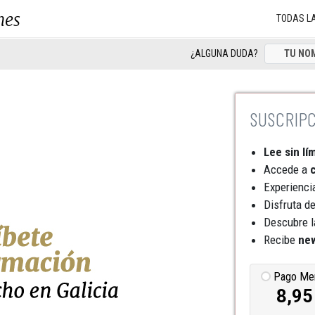
nes
TODAS L
¿ALGUNA DUDA?
Lee sin lí
Accede a
c
Experienci
Disfruta d
Descubre l
Recibe
new
Pago Me
8,95