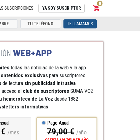
0
shopping_cart
Carrito
AS SUSCRIPCIONES
YA SOY SUSCRIPTOR
TE LLAMAMOS
WEB+APP
mites
todas las noticias de la web y la app
ontenidos exclusivos
para suscriptores
a de lectura
sin publicidad intrusiva
e acceso al
club de suscriptores
SUMA VOZ
a
hemeroteca
de La Voz
desde 1882
sletters informativas
nsual
Pago Anual
 €
79,00 €
/mes
/año
OFERTA 18€/PRIMER AÑO