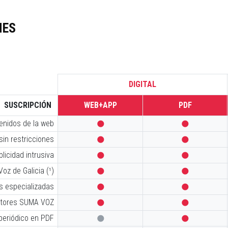
NES
DIGITAL
SUSCRIPCIÓN
WEB+APP
PDF
tenidos de la web


sin restricciones


licidad intrusiva


oz de Galicia (¹)


s especializadas


iptores SUMA VOZ


 periódico en PDF

