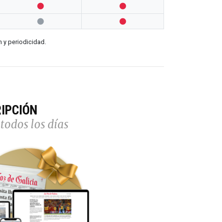




n y periodicidad.
IPCIÓN
todos los días