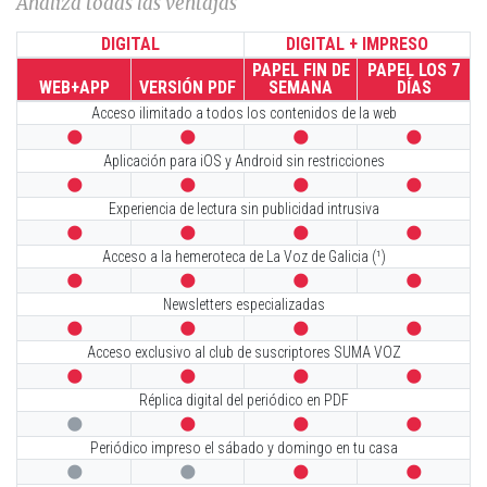
Analiza todas las ventajas
DIGITAL
DIGITAL + IMPRESO
PAPEL FIN DE
PAPEL LOS 7
WEB+APP
VERSIÓN PDF
SEMANA
DÍAS
Acceso ilimitado a todos los contenidos de la web




Aplicación para iOS y Android sin restricciones




Experiencia de lectura sin publicidad intrusiva




Acceso a la hemeroteca de La Voz de Galicia (¹)




Newsletters especializadas




Acceso exclusivo al club de suscriptores SUMA VOZ




Réplica digital del periódico en PDF




Periódico impreso el sábado y domingo en tu casa



