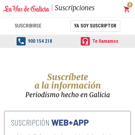
0
Suscripciones
shopping_cart
Carrit
SUSCRIBIRSE
YA SOY SUSCRIPTOR


900 154 218
Te llamamos
WEB+APP