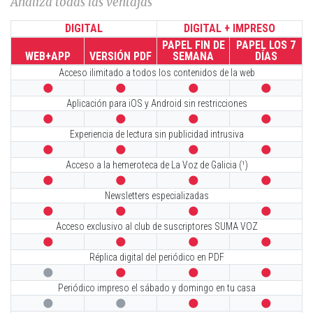
Analiza todas las ventajas
DIGITAL
DIGITAL + IMPRESO
PAPEL FIN DE
PAPEL LOS 7
WEB+APP
VERSIÓN PDF
SEMANA
DÍAS
Acceso ilimitado a todos los contenidos de la web




Aplicación para iOS y Android sin restricciones




Experiencia de lectura sin publicidad intrusiva




Acceso a la hemeroteca de La Voz de Galicia (¹)




Newsletters especializadas




Acceso exclusivo al club de suscriptores SUMA VOZ




Réplica digital del periódico en PDF




Periódico impreso el sábado y domingo en tu casa



