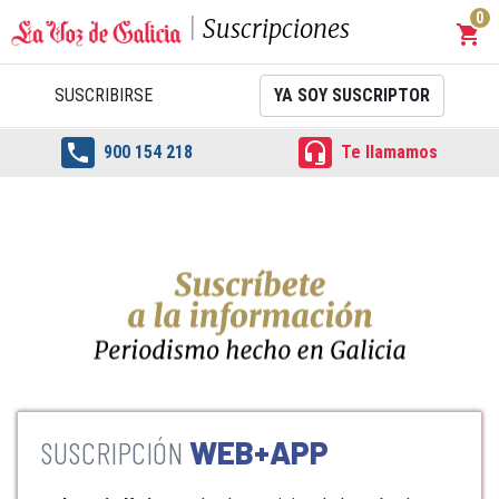
0
Suscripciones
shopping_cart
Carrit
SUSCRIBIRSE
YA SOY SUSCRIPTOR


900 154 218
Te llamamos
WEB+APP