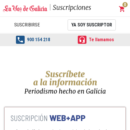
0
Suscripciones
shopping_cart
Carrit
SUSCRIBIRSE
YA SOY SUSCRIPTOR


900 154 218
Te llamamos
WEB+APP