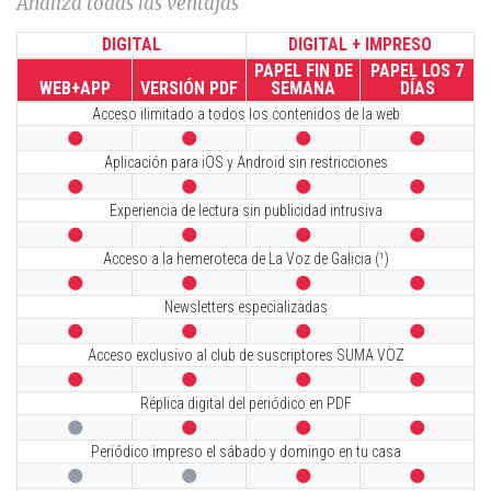
Analiza todas las ventajas
DIGITAL
DIGITAL + IMPRESO
PAPEL FIN DE
PAPEL LOS 7
WEB+APP
VERSIÓN PDF
SEMANA
DÍAS
Acceso ilimitado a todos los contenidos de la web




Aplicación para iOS y Android sin restricciones




Experiencia de lectura sin publicidad intrusiva




Acceso a la hemeroteca de La Voz de Galicia (¹)




Newsletters especializadas




Acceso exclusivo al club de suscriptores SUMA VOZ




Réplica digital del periódico en PDF




Periódico impreso el sábado y domingo en tu casa



