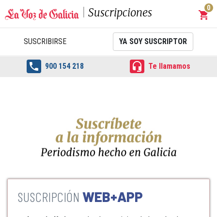
0
Suscripciones
shopping_cart
Carrit
SUSCRIBIRSE
YA SOY SUSCRIPTOR


900 154 218
Te llamamos
WEB+APP