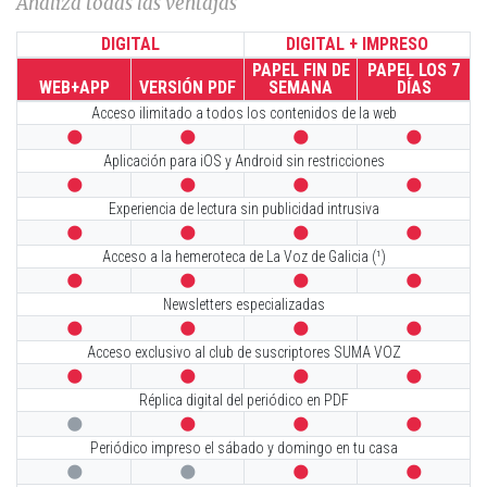
Analiza todas las ventajas
DIGITAL
DIGITAL + IMPRESO
PAPEL FIN DE
PAPEL LOS 7
WEB+APP
VERSIÓN PDF
SEMANA
DÍAS
Acceso ilimitado a todos los contenidos de la web




Aplicación para iOS y Android sin restricciones




Experiencia de lectura sin publicidad intrusiva




Acceso a la hemeroteca de La Voz de Galicia (¹)




Newsletters especializadas




Acceso exclusivo al club de suscriptores SUMA VOZ




Réplica digital del periódico en PDF




Periódico impreso el sábado y domingo en tu casa



