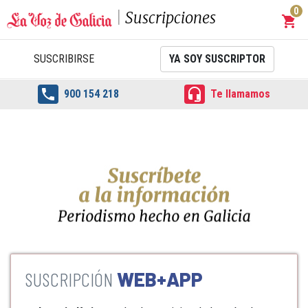
0
Suscripciones
shopping_cart
Carrit
SUSCRIBIRSE
YA SOY SUSCRIPTOR


900 154 218
Te llamamos
WEB+APP