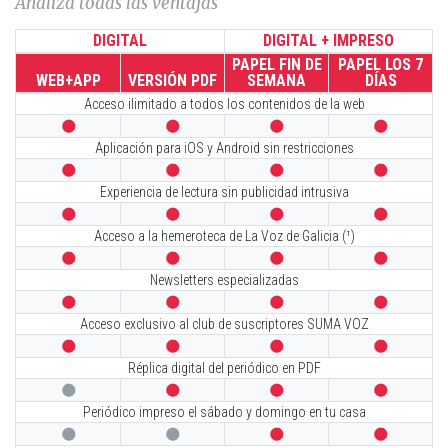
Analiza todas las ventajas
DIGITAL
DIGITAL + IMPRESO
PAPEL FIN DE
PAPEL LOS 7
WEB+APP
VERSIÓN PDF
SEMANA
DÍAS
Acceso ilimitado a todos los contenidos de la web




Aplicación para iOS y Android sin restricciones




Experiencia de lectura sin publicidad intrusiva




Acceso a la hemeroteca de La Voz de Galicia (¹)




Newsletters especializadas




Acceso exclusivo al club de suscriptores SUMA VOZ




Réplica digital del periódico en PDF




Periódico impreso el sábado y domingo en tu casa



