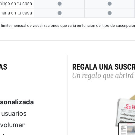
mingo en tu casa


emana en tu casa


 límite mensual de visualizaciones que varía en función del tipo de suscripció
AS
REGALA UNA SUSCR
Un regalo que abrirá 
rsonalizada
usuarios
 volumen