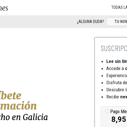
nes
TODAS L
¿ALGUNA DUDA?
Lee sin lí
Accede a
c
Experienci
Disfruta d
Descubre l
Recibe
new
Pago Me
8,95