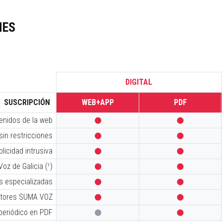
NES
DIGITAL
SUSCRIPCIÓN
WEB+APP
PDF
tenidos de la web


sin restricciones


licidad intrusiva


oz de Galicia (¹)


s especializadas


iptores SUMA VOZ


 periódico en PDF

