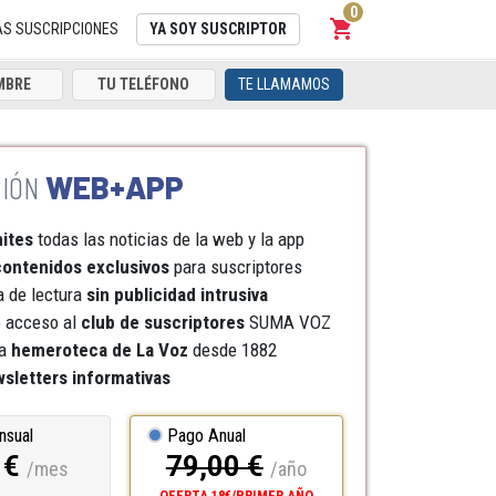
0
shopping_cart
Carrito
AS SUSCRIPCIONES
YA SOY SUSCRIPTOR
TE LLAMAMOS
WEB+APP
mites
todas las noticias de la web y la app
ontenidos exclusivos
para suscriptores
a de lectura
sin publicidad intrusiva
e acceso al
club de suscriptores
SUMA VOZ
a
hemeroteca
de La Voz
desde 1882
sletters informativas
nsual
Pago Anual
 €
79,00 €
/mes
/año
OFERTA 18€/PRIMER AÑO