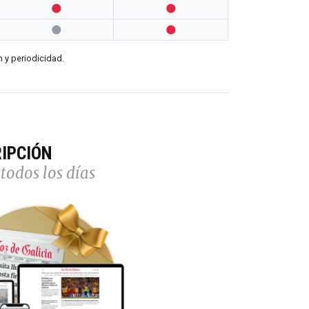




n y periodicidad.
IPCIÓN
todos los días