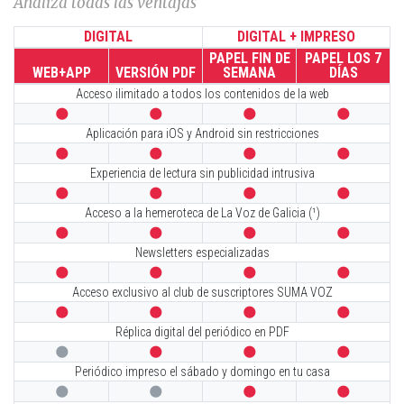
Analiza todas las ventajas
DIGITAL
DIGITAL + IMPRESO
PAPEL FIN DE
PAPEL LOS 7
WEB+APP
VERSIÓN PDF
SEMANA
DÍAS
Acceso ilimitado a todos los contenidos de la web




Aplicación para iOS y Android sin restricciones




Experiencia de lectura sin publicidad intrusiva




Acceso a la hemeroteca de La Voz de Galicia (¹)




Newsletters especializadas




Acceso exclusivo al club de suscriptores SUMA VOZ




Réplica digital del periódico en PDF




Periódico impreso el sábado y domingo en tu casa



