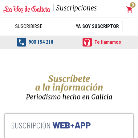
0
Suscripciones
shopping_cart
Carrit
SUSCRIBIRSE
YA SOY SUSCRIPTOR


900 154 218
Te llamamos
WEB+APP