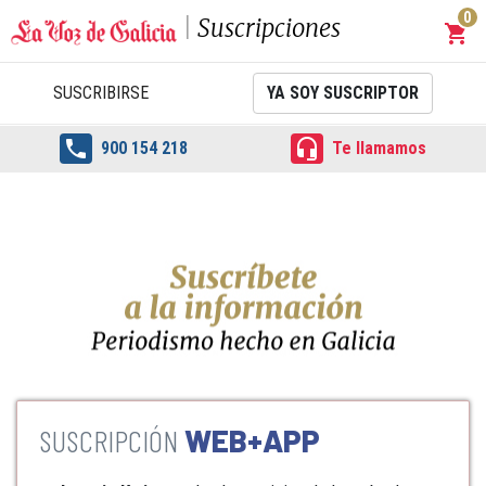
0
Suscripciones
shopping_cart
Carrit
SUSCRIBIRSE
YA SOY SUSCRIPTOR


900 154 218
Te llamamos
WEB+APP