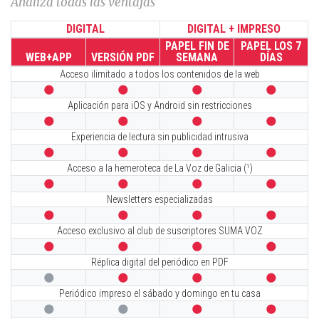
Analiza todas las ventajas
DIGITAL
DIGITAL + IMPRESO
PAPEL FIN DE
PAPEL LOS 7
WEB+APP
VERSIÓN PDF
SEMANA
DÍAS
Acceso ilimitado a todos los contenidos de la web




Aplicación para iOS y Android sin restricciones




Experiencia de lectura sin publicidad intrusiva




Acceso a la hemeroteca de La Voz de Galicia (¹)




Newsletters especializadas




Acceso exclusivo al club de suscriptores SUMA VOZ




Réplica digital del periódico en PDF




Periódico impreso el sábado y domingo en tu casa



