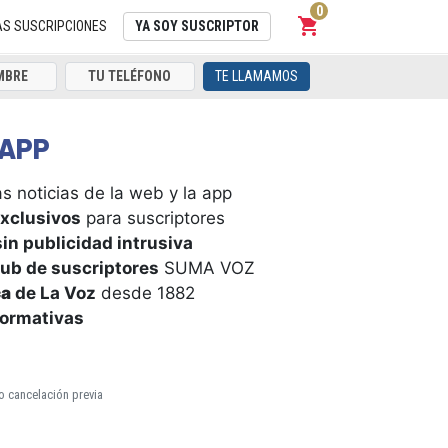
0
shopping_cart
Carrito
AS SUSCRIPCIONES
YA SOY SUSCRIPTOR
TE LLAMAMOS
APP
s noticias de la web y la app
xclusivos
para suscriptores
in publicidad intrusiva
ub de suscriptores
SUMA VOZ
ca
de La Voz
desde 1882
formativas
o cancelación previa