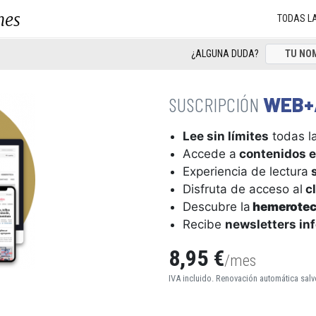
nes
TODAS L
¿ALGUNA DUDA?
WEB+
Lee sin límites
todas la
Accede a
contenidos e
Experiencia de lectura
s
Disfruta de acceso al
cl
Descubre la
hemerote
Recibe
newsletters in
8,95 €
/mes
IVA incluido. Renovación automática salv