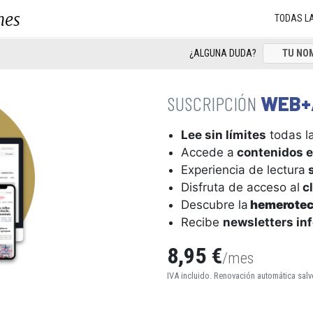
nes
TODAS L
¿ALGUNA DUDA?
WEB+
Lee sin límites
todas la
Accede a
contenidos e
Experiencia de lectura
s
Disfruta de acceso al
cl
Descubre la
hemerote
Recibe
newsletters in
8,95 €
/mes
IVA incluido. Renovación automática salv