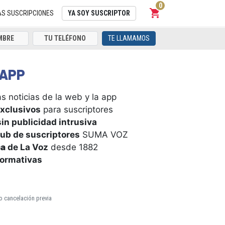
0
shopping_cart
Carrito
AS SUSCRIPCIONES
YA SOY SUSCRIPTOR
TE LLAMAMOS
APP
s noticias de la web y la app
xclusivos
para suscriptores
in publicidad intrusiva
ub de suscriptores
SUMA VOZ
ca
de La Voz
desde 1882
formativas
o cancelación previa