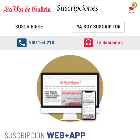
0
Suscripciones
shopping_cart
Carrit
SUSCRIBIRSE
YA SOY SUSCRIPTOR


900 154 218
Te llamamos
WEB+APP