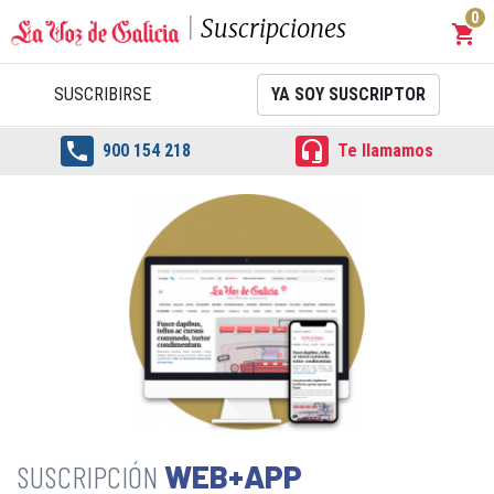
0
Suscripciones
shopping_cart
Carrit
SUSCRIBIRSE
YA SOY SUSCRIPTOR


900 154 218
Te llamamos
WEB+APP