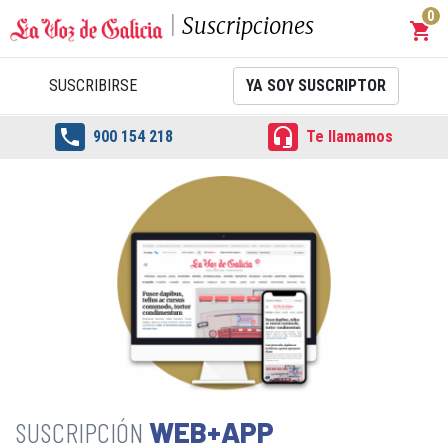
0
Suscripciones
shopping_cart
Carrit
SUSCRIBIRSE
YA SOY SUSCRIPTOR


900 154 218
Te llamamos
WEB+APP