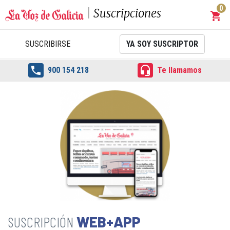
0
Suscripciones
shopping_cart
Carrit
SUSCRIBIRSE
YA SOY SUSCRIPTOR


900 154 218
Te llamamos
WEB+APP