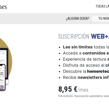
nes
TODAS L
¿ALGUNA DUDA?
WEB+
Lee sin límites
todas la
Accede a
contenidos e
Experiencia de lectura
s
Disfruta de acceso al
cl
Descubre la
hemerote
Recibe
newsletters in
8,95 €
/mes
IVA incluido. Renovación automática salv