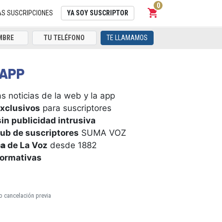
0
shopping_cart
Carrito
AS SUSCRIPCIONES
YA SOY SUSCRIPTOR
TE LLAMAMOS
APP
s noticias de la web y la app
xclusivos
para suscriptores
in publicidad intrusiva
ub de suscriptores
SUMA VOZ
ca
de La Voz
desde 1882
formativas
o cancelación previa