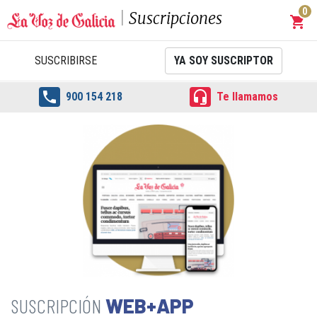
0
Suscripciones
shopping_cart
Carrit
SUSCRIBIRSE
YA SOY SUSCRIPTOR


900 154 218
Te llamamos
WEB+APP