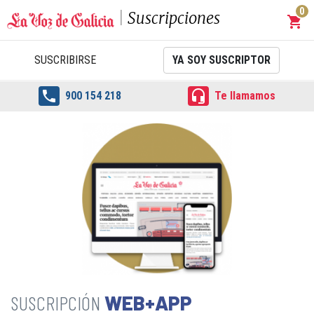
0
Suscripciones
shopping_cart
Carrit
SUSCRIBIRSE
YA SOY SUSCRIPTOR


900 154 218
Te llamamos
WEB+APP