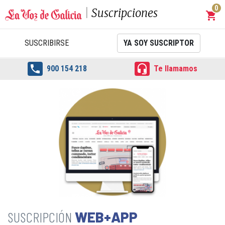
0
Suscripciones
shopping_cart
Carrit
SUSCRIBIRSE
YA SOY SUSCRIPTOR


900 154 218
Te llamamos
WEB+APP