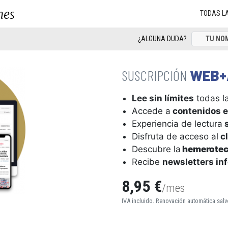
nes
TODAS L
¿ALGUNA DUDA?
WEB+
Lee sin límites
todas la
Accede a
contenidos e
Experiencia de lectura
s
Disfruta de acceso al
cl
Descubre la
hemerote
Recibe
newsletters in
8,95 €
/mes
IVA incluido. Renovación automática salv