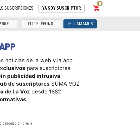
0
shopping_cart
Carrito
AS SUSCRIPCIONES
YA SOY SUSCRIPTOR
TE LLAMAMOS
APP
s noticias de la web y la app
xclusivos
para suscriptores
in publicidad intrusiva
ub de suscriptores
SUMA VOZ
ca
de La Voz
desde 1882
formativas
o cancelación previa