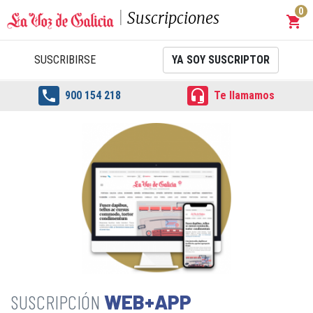
0
Suscripciones
shopping_cart
Carrit
SUSCRIBIRSE
YA SOY SUSCRIPTOR


900 154 218
Te llamamos
WEB+APP