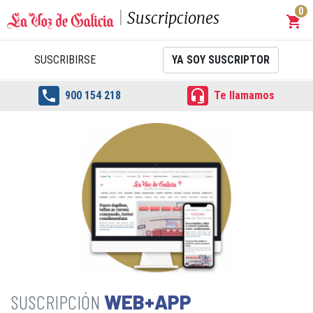
0
Suscripciones
shopping_cart
Carrit
SUSCRIBIRSE
YA SOY SUSCRIPTOR


900 154 218
Te llamamos
WEB+APP