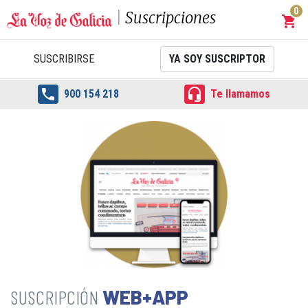
0
Suscripciones
shopping_cart
Carrit
SUSCRIBIRSE
YA SOY SUSCRIPTOR


900 154 218
Te llamamos
WEB+APP