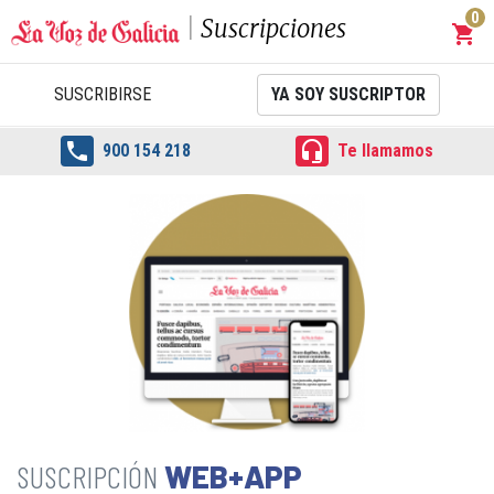
0
Suscripciones
shopping_cart
Carrit
SUSCRIBIRSE
YA SOY SUSCRIPTOR


900 154 218
Te llamamos
WEB+APP