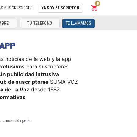
0
shopping_cart
Carrito
AS SUSCRIPCIONES
YA SOY SUSCRIPTOR
TE LLAMAMOS
APP
s noticias de la web y la app
xclusivos
para suscriptores
in publicidad intrusiva
ub de suscriptores
SUMA VOZ
ca
de La Voz
desde 1882
formativas
o cancelación previa