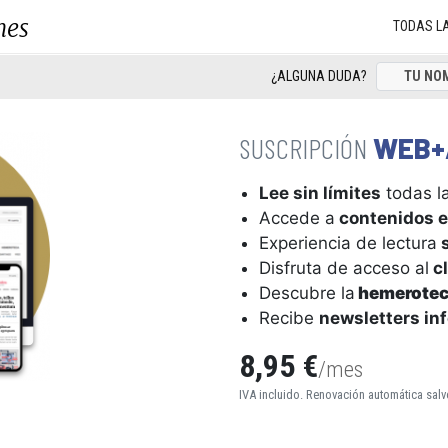
nes
TODAS L
¿ALGUNA DUDA?
WEB+
Lee sin límites
todas la
Accede a
contenidos e
Experiencia de lectura
s
Disfruta de acceso al
cl
Descubre la
hemerote
Recibe
newsletters in
8,95 €
/mes
IVA incluido. Renovación automática salv