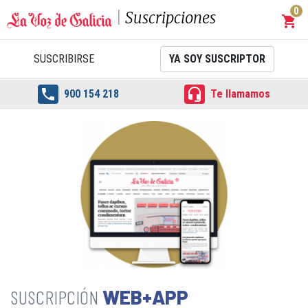
0
Suscripciones
shopping_cart
Carrit
SUSCRIBIRSE
YA SOY SUSCRIPTOR


900 154 218
Te llamamos
WEB+APP