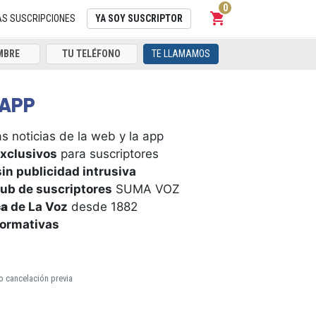
0
shopping_cart
Carrito
AS SUSCRIPCIONES
YA SOY SUSCRIPTOR
TE LLAMAMOS
APP
s noticias de la web y la app
xclusivos
para suscriptores
in publicidad intrusiva
ub de suscriptores
SUMA VOZ
ca
de La Voz
desde 1882
formativas
o cancelación previa