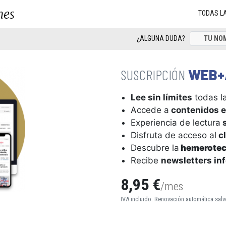
nes
TODAS L
¿ALGUNA DUDA?
WEB+
Lee sin límites
todas la
Accede a
contenidos e
Experiencia de lectura
s
Disfruta de acceso al
cl
Descubre la
hemerote
Recibe
newsletters in
8,95 €
/mes
IVA incluido. Renovación automática salv