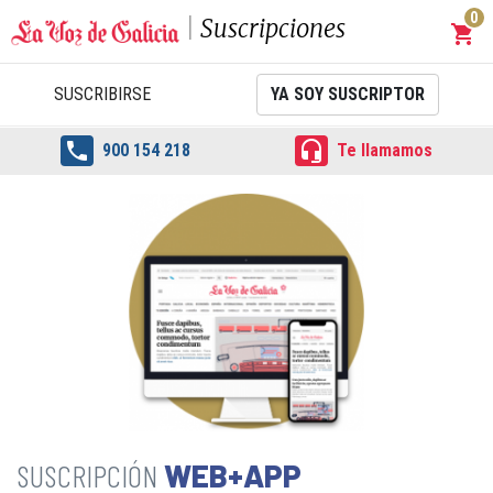
0
Suscripciones
shopping_cart
Carrit
SUSCRIBIRSE
YA SOY SUSCRIPTOR


900 154 218
Te llamamos
WEB+APP