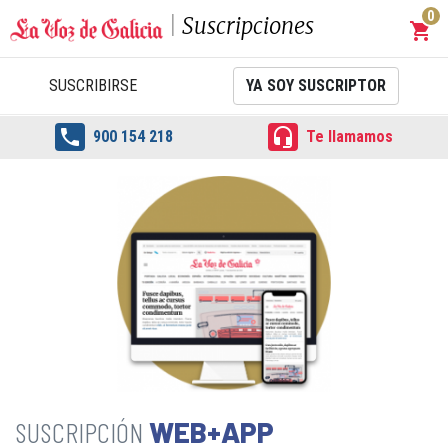
0
Suscripciones
shopping_cart
Carrit
SUSCRIBIRSE
YA SOY SUSCRIPTOR


900 154 218
Te llamamos
WEB+APP